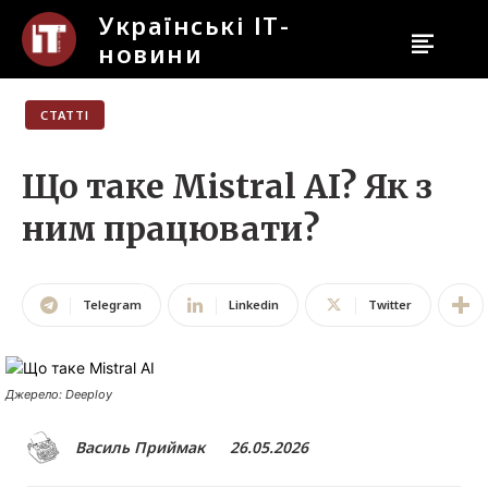
Українські ІТ-
новини
Українські ІТ-новини
СТАТТІ
Пошук
Введіть щось...
Що таке Mistral AI? Як з
ним працювати?
Новини
Бізнес
Telegram
Linkedin
Twitter
Кіно Та Ігри
Наука
Джерело: Deeploy
Штучний Інтелект
Василь Приймак
26.05.2026
Кібербезпека