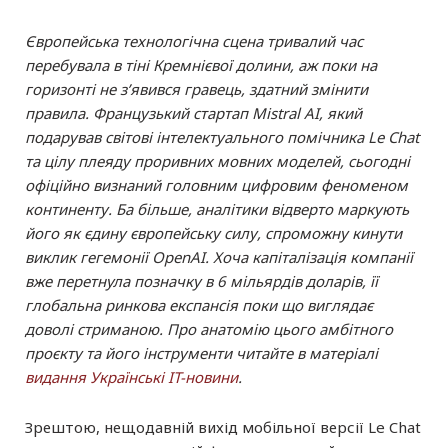
Криптовалюта
Статті
Європейська технологічна сцена тривалий час
перебувала в тіні Кремнієвої долини, аж поки на
Огляди
горизонті не з’явився гравець, здатний змінити
правила. Французький стартап Mistral AI, який
подарував світові інтелектуального помічника Le Chat
та цілу плеяду проривних мовних моделей, сьогодні
офіційно визнаний головним цифровим феноменом
континенту. Ба більше, аналітики відверто маркують
його як єдину європейську силу, спроможну кинути
виклик гегемонії OpenAI. Хоча капіталізація компанії
вже перетнула позначку в 6 мільярдів доларів, її
глобальна ринкова експансія поки що виглядає
доволі стриманою. Про анатомію цього амбітного
проєкту та його інструменти читайте в матеріалі
видання Українські IT-новини
.
Зрештою, нещодавній вихід мобільної версії Le Chat