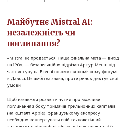
Майбутнє Mistral AI:
незалежність чи
поглинання?
«Mistral не продається. Наша фінальна мета — вихід
на IPO», — безапеляційно відрізав Артур Менш під
час виступу на Всесвітньому економічному форумі
в Давосі. Це амбітна заява, проте ринок диктує свої
умови.
Щоб назавжди розвіяти чутки про можливе
поглинання з боку тримачів трильйонних капіталів
(на кшталт Apple), французькому експресу
необхідно конвертувати свій технологічний
авторитет у відповідні фінансові показники, які б