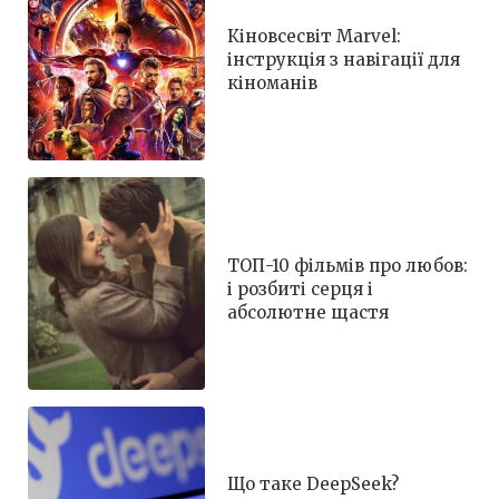
Кіновсесвіт Marvel:
інструкція з навігації для
кіноманів
ТОП-10 фільмів про любов:
і розбиті серця і
абсолютне щастя
Що таке DeepSeek?