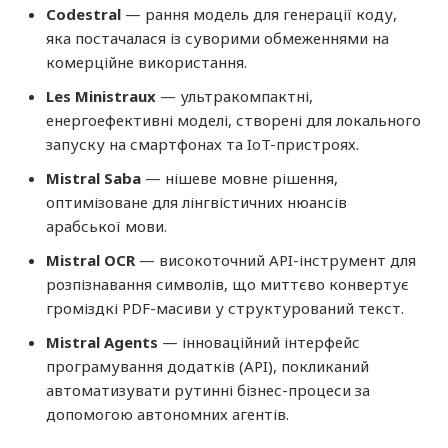
Codestral
— рання модель для генерації коду,
яка постачалася із суворими обмеженнями на
комерційне використання.
Les Ministraux
— ультракомпактні,
енергоефективні моделі, створені для локального
запуску на смартфонах та IoT-пристроях.
Mistral Saba
— нішеве мовне рішення,
оптимізоване для лінгвістичних нюансів
арабської мови.
Mistral OCR
— високоточний API-інструмент для
розпізнавання символів, що миттєво конвертує
громіздкі PDF-масиви у структурований текст.
Mistral Agents
— інноваційний інтерфейс
програмування додатків (API), покликаний
автоматизувати рутинні бізнес-процеси за
допомогою автономних агентів.