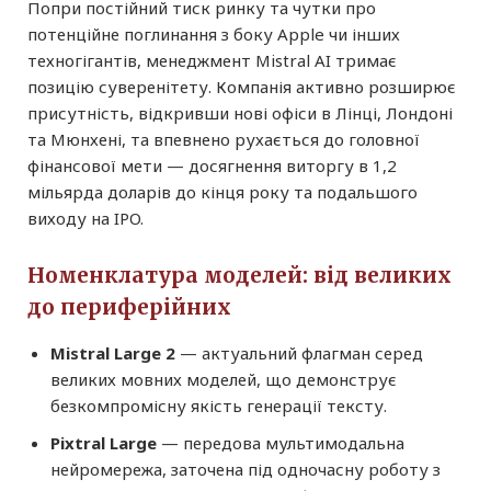
Попри постійний тиск ринку та чутки про
потенційне поглинання з боку Apple чи інших
техногігантів, менеджмент Mistral AI тримає
позицію суверенітету. Компанія активно розширює
присутність, відкривши нові офіси в Лінці, Лондоні
та Мюнхені, та впевнено рухається до головної
фінансової мети — досягнення виторгу в 1,2
мільярда доларів до кінця року та подальшого
виходу на IPO.
Номенклатура моделей: від великих
до периферійних
Mistral Large 2
— актуальний флагман серед
великих мовних моделей, що демонструє
безкомпромісну якість генерації тексту.
Pixtral Large
— передова мультимодальна
нейромережа, заточена під одночасну роботу з