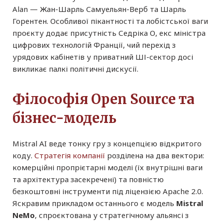
Alan — Жан-Шарль Самуельян-Верб та Шарль
Горентен. Особливої пікантності та лобістської ваги
проєкту додає присутність Седріка О, екс міністра
цифрових технологій Франції, чий перехід з
урядових кабінетів у приватний ШІ-сектор досі
викликає палкі політичні дискусії.
Філософія Open Source та
бізнес-модель
Mistral AI веде тонку гру з концепцією відкритого
коду.
Стратегія компанії
розділена на два вектори:
комерційні пропрієтарні моделі (їх внутрішні ваги
та архітектура засекречені) та повністю
безкоштовні інструменти під ліцензією Apache 2.0.
Яскравим прикладом останнього є модель
Mistral
NeMo
, спроєктована у стратегічному альянсі з