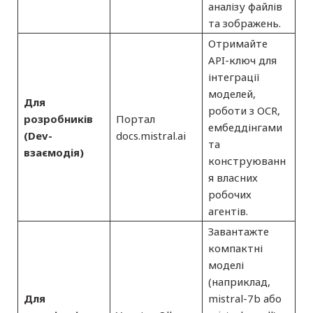
аналізу файлів
та зображень.
Отримайте
API-ключ для
інтеграції
моделей,
Для
роботи з OCR,
розробників
Портал
ембеддінгами
(Dev-
docs.mistral.ai
та
взаємодія)
конструюванн
я власних
робочих
агентів.
Завантажте
компактні
моделі
(наприклад,
Для
mistral-7b або