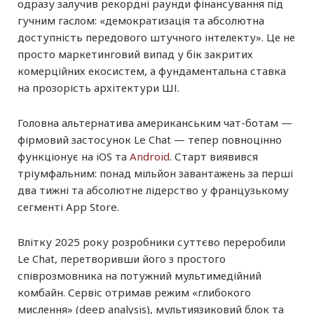
одразу залучив рекордні раунди фінансування під
гучним гаслом: «демократизація та абсолютна
доступність передового штучного інтелекту». Це не
просто маркетинговий випад у бік закритих
комерційних екосистем, а фундаментальна ставка
на прозорість архітектури ШІ.
Головна альтернатива американським чат-ботам —
фірмовий застосунок Le Chat — тепер повноцінно
функціонує на iOS та
Android
. Старт виявився
тріумфальним: понад мільйон завантажень за перші
два тижні та абсолютне лідерство у французькому
сегменті App Store.
Влітку 2025 року розробники суттєво переробили
Le Chat, перетворивши його з простого
співрозмовника на потужний мультимедійний
комбайн. Сервіс отримав режим «глибокого
мислення» (deep analysis), мультиязиковий блок та