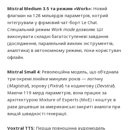
Mistral Medium 3.5 та режим «Work»:
Новий
флагман на 128 мільярдів параметрів, котрий
інтегрували у фірмовий чат-борт Le Chat.
Спеціальний режим
Work mode
дозволяє ШІ
виконувати складні багатоступеневі завдання
(дослідження, паралельний виклик інструментів,
аналітика) в автономному режимі, поки користувач
офлайн.
Mistral Small 4:
Революційна модель, що об’єднала
три окремі лінійки минулих років — логічну
(
Magistral
), зорову (
Pixtral
) та кодингову (
Devstral
).
Маючи 119 млрд параметрів, вона працює за
архітектурою Mixture of Experts (MoE) і коштує в
рази дешевше за американські закриті аналоги при
вищій швидкості генерації.
Voxtral TTS:
Перша повноцінна аудіомодель