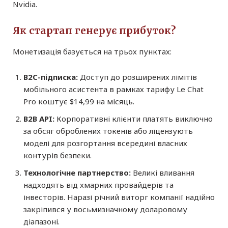
Nvidia.
Як стартап генерує прибуток?
Монетизація базується на трьох пунктах:
B2C-підписка:
Доступ до розширених лімітів
мобільного асистента в рамках тарифу Le Chat
Pro коштує $14,99 на місяць.
B2B API:
Корпоративні клієнти платять виключно
за обсяг оброблених токенів або ліцензують
моделі для розгортання всередині власних
контурів безпеки.
Технологічне партнерство:
Великі вливання
надходять від хмарних провайдерів та
інвесторів. Наразі річний виторг компанії надійно
закріпився у восьмизначному доларовому
діапазоні.