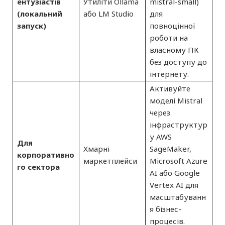
ентузіастів
Утиліти Ollama
mistral-small)
(локальний
або LM Studio
для
запуск)
повноцінної
роботи на
власному ПК
без доступу до
інтернету.
Активуйте
моделі Mistral
через
інфраструктур
у AWS
Для
Хмарні
SageMaker,
корпоративно
маркетплейси
Microsoft Azure
го сектора
AI або Google
Vertex AI для
масштабуванн
я бізнес-
процесів.