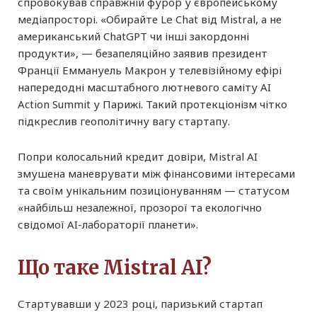
спровокував справжній фурор у європейському
медіапросторі. «Обирайте Le Chat від Mistral, а не
американський ChatGPT чи інші закордонні
продукти», — безапеляційно заявив президент
Франції Еммануель Макрон у телевізійному ефірі
напередодні масштабного лютневого саміту AI
Action Summit у Парижі. Такий протекціонізм чітко
підкреслив геополітичну вагу стартапу.
Попри колосальний кредит довіри, Mistral AI
змушена маневрувати між фінансовими інтересами
та своїм унікальним позиціонуванням — статусом
«найбільш незалежної, прозорої та екологічно
свідомої AI-лабораторії планети».
Що таке Mistral AI?
Стартувавши у 2023 році, паризький стартап