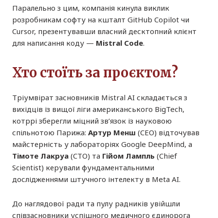
Паралельно з цим, компанія кинула виклик
розробникам софту на кшталт GitHub Copilot чи
Cursor, презентувавши власний десктопний клієнт
для написання коду —
Mistral Code
.
Хто стоїть за проєктом?
Тріумвірат засновників Mistral AI складається з
вихідців із вищої ліги американського BigTech,
котррі зберегли міцний зв’язок із науковою
спільнотою Парижа:
Артур Менш
(CEO) відточував
майстерність у лабораторіях Google DeepMind, а
Тімоте Лакруа
(CTO) та
Гійом Лампль
(Chief
Scientist) керували фундаментальними
дослідженнями штучного інтелекту в Meta AI.
До наглядової ради та пулу радників увійшли
співзасновники успішного медичного єдинорога