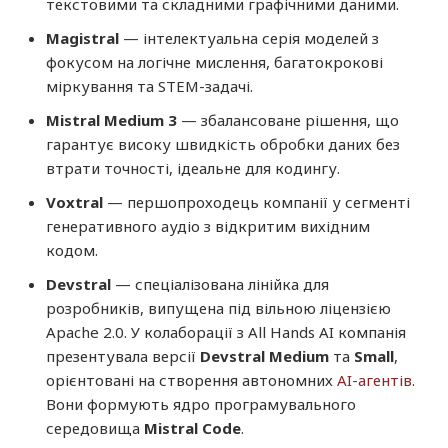
текстовими та складними графічними даними.
Magistral
— інтелектуальна серія моделей з
фокусом на логічне мислення, багатокрокові
міркування та STEM-задачі.
Mistral Medium 3
— збалансоване рішення, що
гарантує високу швидкість обробки даних без
втрати точності, ідеальне для кодингу.
Voxtral
— першопроходець компанії у сегменті
генеративного аудіо з відкритим вихідним
кодом.
Devstral
— спеціалізована лінійка для
розробників, випущена під вільною ліцензією
Apache 2.0. У колаборації з All Hands AI компанія
презентувала версії
Devstral Medium
та
Small
,
орієнтовані на створення автономних
AI-агентів
.
Вони формують ядро програмувального
середовища
Mistral Code
.