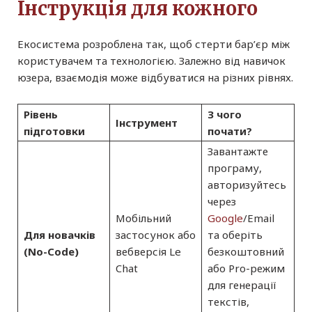
Інструкція для кожного
Екосистема розроблена так, щоб стерти бар’єр між
користувачем та технологією. Залежно від навичок
юзера, взаємодія може відбуватися на різних рівнях.
Рівень
З чого
Інструмент
підготовки
почати?
Завантажте
програму,
авторизуйтесь
через
Мобільний
Google
/Email
Для новачків
застосунок або
та оберіть
(No-Code)
вебверсія Le
безкоштовний
Chat
або Pro-режим
для генерації
текстів,