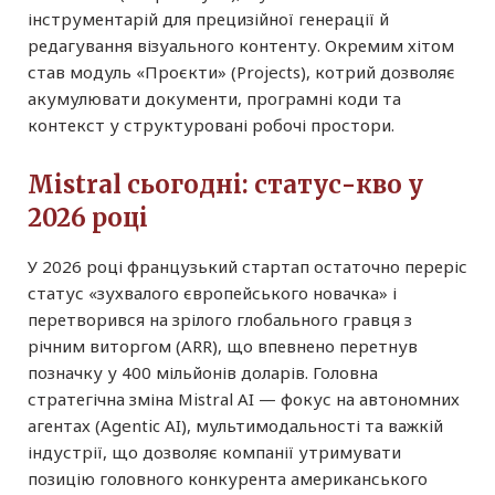
інструментарій для прецизійної генерації й
редагування візуального контенту. Окремим хітом
став модуль «Проєкти» (Projects), котрий дозволяє
акумулювати документи, програмні коди та
контекст у структуровані робочі простори.
Mistral сьогодні: статус-кво у
2026 році
У 2026 році французький стартап остаточно переріс
статус «зухвалого європейського новачка» і
перетворився на зрілого глобального гравця з
річним виторгом (ARR), що впевнено перетнув
позначку у 400 мільйонів доларів. Головна
стратегічна зміна Mistral AI — фокус на автономних
агентах (Agentic AI), мультимодальності та важкій
індустрії, що дозволяє компанії утримувати
позицію головного конкурента американського