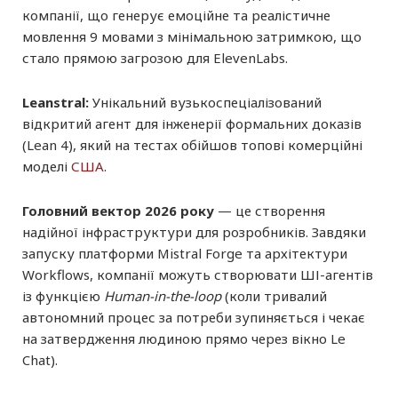
компанії, що генерує емоційне та реалістичне
мовлення 9 мовами з мінімальною затримкою, що
стало прямою загрозою для ElevenLabs.
Leanstral:
Унікальний вузькоспеціалізований
відкритий агент для інженерії формальних доказів
(Lean 4), який на тестах обійшов топові комерційні
моделі
США
.
Головний вектор 2026 року
— це
створення
надійної інфраструктури для розробників. Завдяки
запуску платформи Mistral Forge та архітектури
Workflows, компанії можуть створювати ШІ-агентів
із функцією
Human-in-the-loop
(коли тривалий
автономний процес за потреби зупиняється і чекає
на затвердження людиною прямо через вікно Le
Chat).