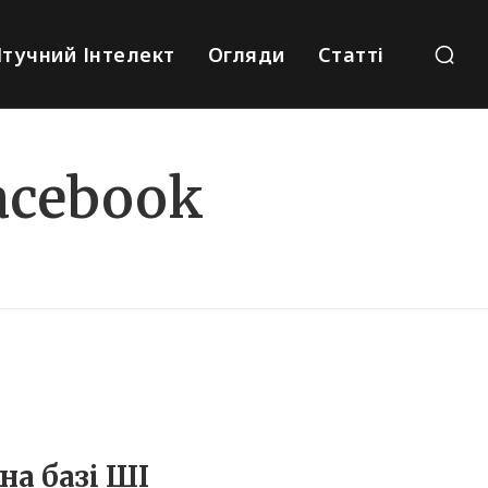
тучний Інтелект
Огляди
Статті
acebook
на базі ШІ