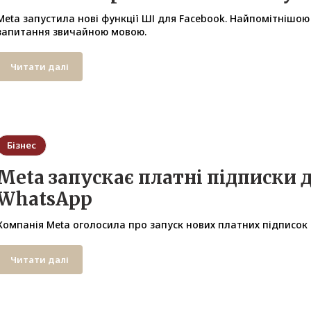
Meta запустила нові функції ШІ для Facebook. Найпомітнішо
запитання звичайною мовою.
Читати далі
Бізнес
Meta запускає платні підписки д
WhatsApp
Компанія Meta оголосила про запуск нових платних підписок 
Читати далі