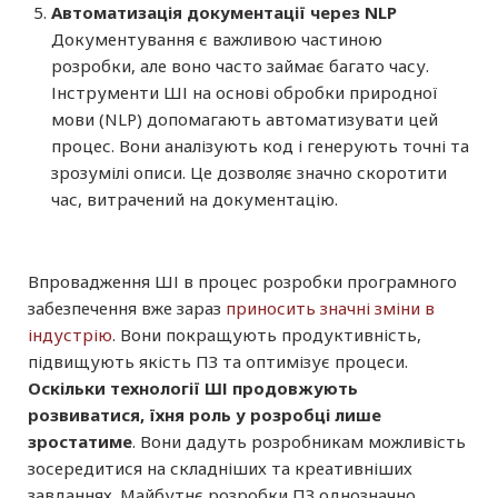
Автоматизація документації через NLP
Документування є важливою частиною
розробки, але воно часто займає багато часу.
Інструменти ШІ на основі обробки природної
мови (NLP) допомагають автоматизувати цей
процес. Вони аналізують код і генерують точні та
зрозумілі описи. Це дозволяє значно скоротити
час, витрачений на документацію.
Впровадження ШІ в процес розробки програмного
забезпечення вже зараз
приносить значні зміни в
індустрію
. Вони покращують продуктивність,
підвищують якість ПЗ та оптимізує процеси.
Оскільки технології ШІ продовжують
розвиватися, їхня роль у розробці лише
зростатиме
. Вони дадуть розробникам можливість
зосередитися на складніших та креативніших
завданнях. Майбутнє розробки ПЗ однозначно