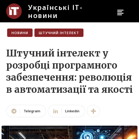
Українські ІТ-
новини
Українські ІТ-новини
НОВИНИ
ШТУЧНИЙ ІНТЕЛЕКТ
Пошук
Введіть щось...
Штучний інтелект у
розробці програмного
Новини
забезпечення: революція
Бізнес
в автоматизації та якості
Кіно Та Ігри
Наука
Telegram
Linkedin
Штучний Інтелект
Кібербезпека