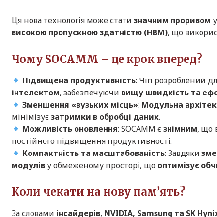
Ця нова технологія може стати
значним проривом
у
високою пропускною здатністю (HBM)
, що викори
Чому SOCAMM – це крок вперед?
Підвищена продуктивність
: Чіп розроблений д
інтелектом
, забезпечуючи
вищу швидкість та еф
Зменшення «вузьких місць»
:
Модульна архіте
мінімізує
затримки в обробці даних
.
Можливість оновлення
: SOCAMM є
знімним
, що
постійного підвищення продуктивності.
Компактність та масштабованість
: Завдяки
зме
модулів
у обмеженому просторі, що
оптимізує об
Коли чекати на нову пам’ять?
За словами
інсайдерів
,
NVIDIA, Samsung та SK Hyni