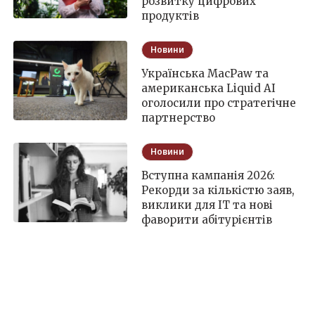
розвитку цифрових
продуктів
Новини
Українська MacPaw та
американська Liquid AI
оголосили про стратегічне
партнерство
Новини
Вступна кампанія 2026:
Рекорди за кількістю заяв,
виклики для IT та нові
фаворити абітурієнтів