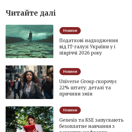
Читайте далі
Новини
Податкові надходження
від IT-галузі України у і
півріччі 2026 року
Новини
Universe Group скорочує
22% штату: деталі та
причини змін
Новини
Genesis та KSE запускають
безоплатне навчання з