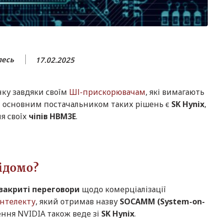
лесь
17.02.2025
ку завдяки своїм
ШІ-прискорювачам
, які вимагають
зі основним постачальником таких рішень є
SK Hynix
,
я своїх
чіпів HBM3E
.
відомо?
закриті переговори
щодо комерціалізації
інтелекту
, який отримав назву
SOCAMM (System-on-
рення NVIDIA також веде зі
SK Hynix
.