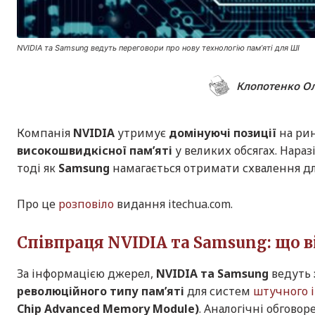
NVIDIA та Samsung ведуть переговори про нову технологію пам’яті для ШІ
Клопотенко О
Компанія
NVIDIA
утримує
домінуючі позиції
на рин
високошвидкісної пам’яті
у великих обсягах. Нара
тоді як
Samsung
намагається отримати схвалення дл
Про це
розповіло
видання itechua.com.
Співпраця NVIDIA та Samsung: що 
За інформацією джерел,
NVIDIA та Samsung
ведуть
революційного типу пам’яті
для систем
штучного 
Chip Advanced Memory Module)
. Аналогічні обгово