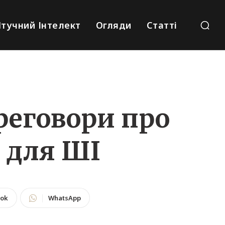
тучний Інтелект
Огляди
Статті
реговори про
і для ШІ
ook
WhatsApp