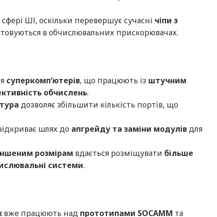
 сфері ШІ, оскільки перевершує сучасні
чіпи з
стовуються в обчислювальних прискорювачах.
ля
суперкомп’ютерів
, що працюють із
штучним
ективність обчислень
.
ктура
дозволяє збільшити кількість портів, що
 відкриває шлях до
апгрейду та заміни модулів
для
ншеним розмірам
вдається розміщувати
більше
числювальні системи
.
x
вже працюють над
прототипами SOCAMM
та