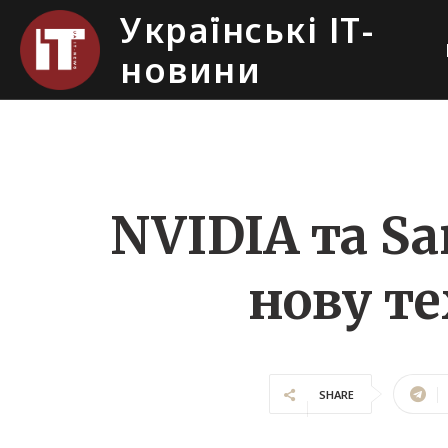
Українські ІТ-
новини
NVIDIA та S
нову те
SHARE