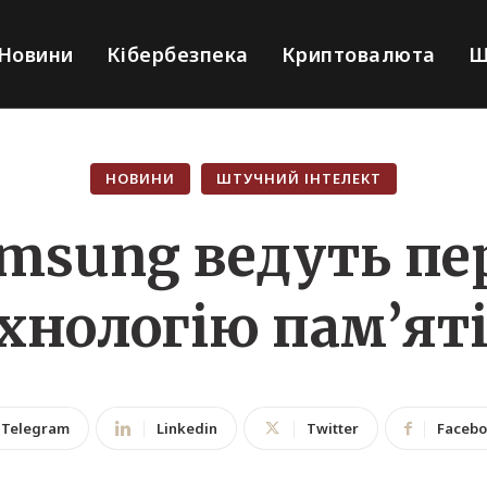
Новини
Кібербезпека
Криптовалюта
Ш
НОВИНИ
ШТУЧНИЙ ІНТЕЛЕКТ
amsung ведуть пе
хнологію пам’ят
Telegram
Linkedin
Twitter
Faceb