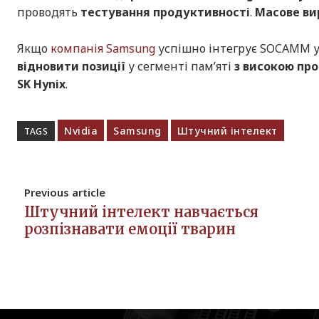
проводять
тестування продуктивності
.
Масове ви
Якщо
компанія Samsung
успішно інтегрує SOCAMM у
відновити позиції
у сегменті пам’яті
з високою пр
SK Hynix
.
Nvidia
Samsung
Штучний інтелект
TAGS
Previous article
Штучний інтелект навчається
розпізнавати емоції тварин